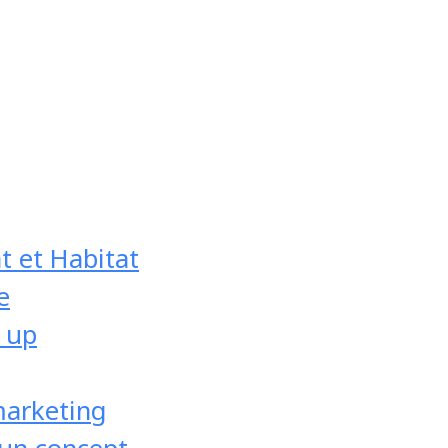
t et Habitat
e
 up
cture
marketing