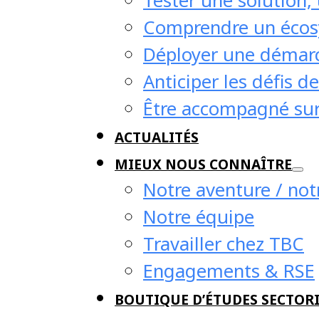
Tester une solution,
Comprendre un écosy
ctive des 
Déployer une démarc
Anticiper les défis d
Être accompagné sur
bâtiment 
ACTUALITÉS
MIEUX NOUS CONNAÎTRE
ent Construction
Etudes de marché
Notre aventure / notr
Notre équipe
Travailler chez TBC
Engagements & RSE
BOUTIQUE D’ÉTUDES SECTORI