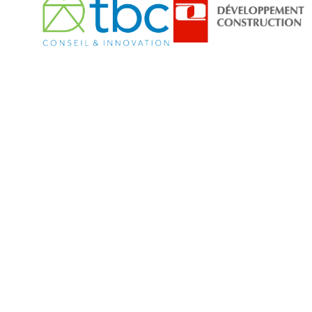
prospe
du 
Développem