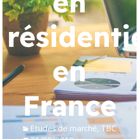
en
résidenti
en
France
Etudes de marché
TBC