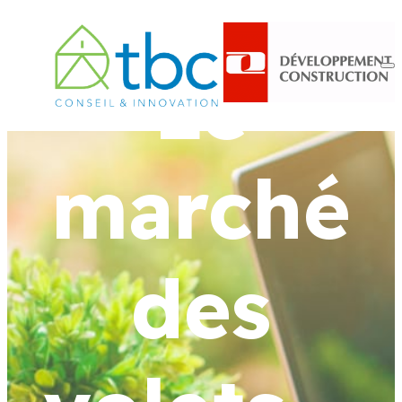
Le
marché
des